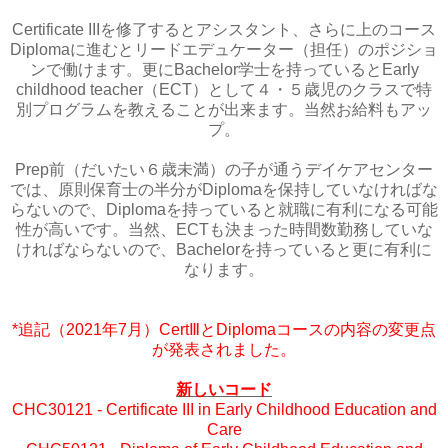
Certificate IIIを修了するとアシスタント、さらに上のコース
Diplomaに進むとリードエデュケーター（担任）のポジショ
ンで働けます。更にBachelor学士を持っているとEarly
childhood teacher（ECT）として４・５歳児のクラスで特
別プログラムを教えることが出来ます。当然お給料もアッ
プ。
Prep前（だいたい６歳未満）の子が通うデイケアセンター
では、原則保育士の半分がDiplomaを保持していなければな
らないので、Diplomaを持っていると就職に有利になる可能
性が高いです。当然、ECTも決まった時間数勤務していな
ければならないので、Bachelorを持っていると更に有利に
なります。
*追記（2021年7月）
CertⅢとDiplomaコースの内容の変更点
が発表されました。
新しいコード
CHC30121 - Certificate III in Early Childhood Education and
Care