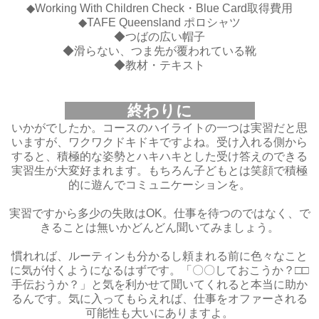
◆Working With Children Check・Blue Card取得費用
◆TAFE Queensland ポロシャツ
◆つばの広い帽子
◆滑らない、つま先が覆われている靴
◆教材・テキスト
終わりに
いかがでしたか。コースのハイライトの一つは実習だと思
いますが、ワクワクドキドキですよね。受け入れる側から
すると、積極的な姿勢とハキハキとした受け答えのできる
実習生が大変好まれます。もちろん子どもとは笑顔で積極
的に遊んでコミュニケーションを。
実習ですから多少の失敗はOK。仕事を待つのではなく、で
きることは無いかどんどん聞いてみましょう。
慣れれば、ルーティンも分かるし頼まれる前に色々なこと
に気が付くようになるはずです。「〇〇しておこうか？□□
手伝おうか？」と気を利かせて聞いてくれると本当に助か
るんです。気に入ってもらえれば、仕事をオファーされる
可能性も大いにありますよ。