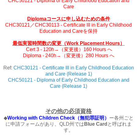
CHC50121 - Diploma of Early Childhood Education and
Care
Diplomaコースに申し込むための条件
CHC30121／CHC30113 - Certificate III in Early Childhood
Education and Careを保持
最低実習時間数の変更（Work Placement Hours）
Cert 3 - 120h→（変更後）160 Hours へ
Diploma - 240h→（変更後）280 Hours へ
Ref:
CHC30121 - Certificate III in Early Childhood Education
and Care (Release 1)
CHC50121 - Diploma of Early Childhood Education and
Care (Release 1)
その他の必須資格
◆
Working with Children Check
（無犯罪証明）
ー各州ごと
に申請フォームがあり、QLD州では
Blue Card
と呼ばれま
す。