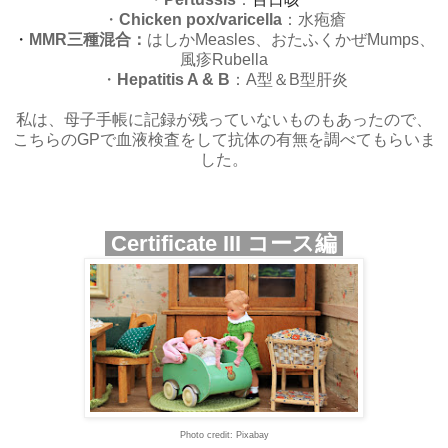
・
Chicken pox/varicella
：水疱瘡
・
MMR
三種混合：
はしかMeasles、おたふくかぜMumps、
風疹Rubella
・
Hepatitis A & B
：A型＆B型肝炎
私は、母子手帳に記録が残っていないものもあったので、
こちらのGPで血液検査をして抗体の有無を調べてもらいま
した。
Certificate III コース編
Photo credit: Pixabay