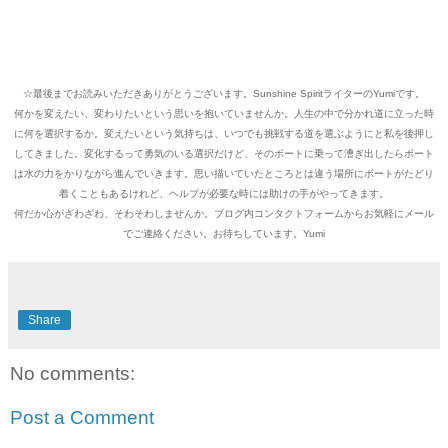
☆
最後までお読みいただきありがとうございます。Sunshine SpiritライターのYumiです。
何かを変えたい、変わりたいという思いを抱いていませんか。人生の中で分かれ道に立った時
に何を選択するか。変えたいという気持ちは、いつでも挑戦する道を選ぶようにと私を後押し
してきました。変化するって勇気のいる選択だけど、そのボートに乗って漕ぎ出したらボート
は水の力をかりながら進んでいきます。思い描いていたところとは違う場所にボートがたどり
着くこともあるけれど、ヘルプが必要な時には助けの手がやってきます。
何だか心がざわざわ、そわそわしませんか。ブログ内コンタクトフォームからお気軽にメール
でご連絡ください。お待ちしています。Yumi
Share
No comments:
Post a Comment