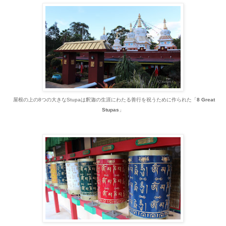
屋根の上の8つの大きなStupaは
釈迦の生涯にわたる善行を祝うために作られた
「
8 Great
Stupas
」