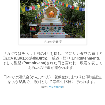
Stupa 供養塔
サカダワはチベット歴の4月を指し、特にサカダワの満月の
日はお釈迦様の誕生(
Birth
)、 成道・悟り(
Enlightenment
)、
そして涅槃 (
Paranirvana
)された日と言われ、敬意を表して
お祝いの行事が開かれます。
日本では灌仏会(かんぶつえ)・花祭(はなまつり)が釈迦誕生
を祝う祭典で、原則として毎年4月8日に行われます。
（参考：
全⽇本仏教会
）