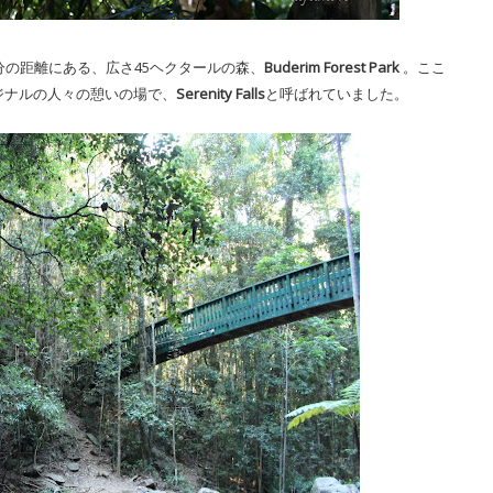
15分の距離にある、広さ45ヘクタールの森、
Buderim Forest Park
。ここ
ジナルの人々の憩いの場で、
Serenity Falls
と呼ばれていました。