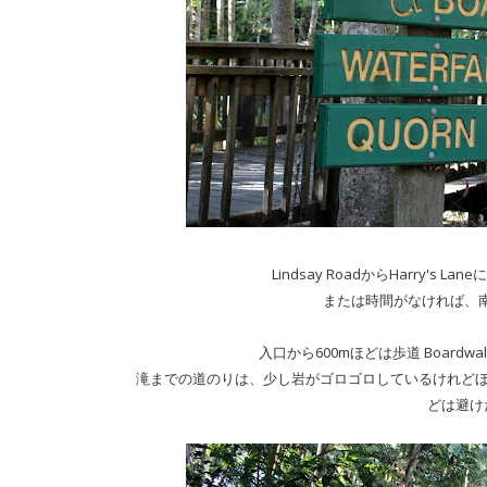
Lindsay RoadからHarry's L
または時間がなければ、南側
入口から600mほどは歩道 Board
滝までの道のりは、少し岩がゴロゴロしているけれどほ
どは避け