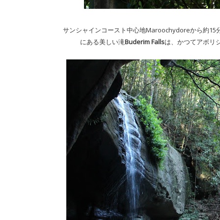
サンシャインコースト中心地Maroochydoreから約
にある美しい滝
Buderim Falls
は、かつてアボリ