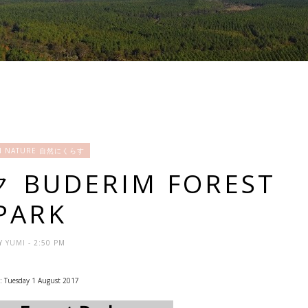
 IN NATURE 自然にくらす
UDERIM FOREST
PARK
Y
YUMI
- 2:50 PM
: Tuesday 1 August 2017