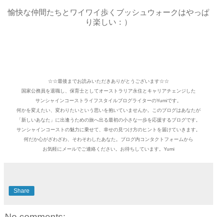
愉快な仲間たちとワイワイ歩くブッシュウォークはやっぱ
り楽しい：）
☆☆最後までお読みいただきありがとうございます☆☆
国家公務員を退職し、保育士としてオーストラリア永住とキャリアチェンジした
サンシャインコーストライフスタイルブログライターのYumiです。
何かを変えたい、変わりたいという思いを抱いていませんか。このブログはあなたが
「新しいあなた」に出逢うための旅へ出る最初の小さな一歩を応援するブログです。
サンシャインコーストの魅力に乗せて、幸せの見つけ方のヒントを届けていきます。
何だか心がざわざわ、そわそわしたあなた。ブログ内コンタクトフォームから
お気軽にメールでご連絡ください。お待ちしています。Yumi
Share
No comments: