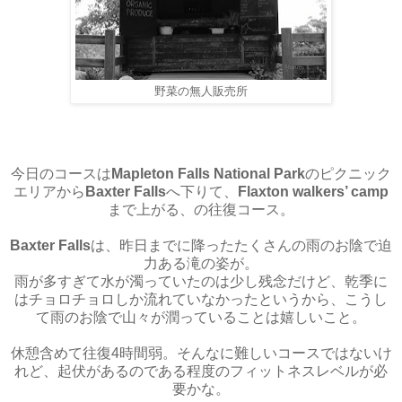
野菜の無人販売所
今日のコースは
Mapleton Falls National Park
のピクニック
エリアから
Baxter Falls
へ下りて、
Flaxton walkers’ camp
まで上がる、の往復コース。
Baxter Falls
は、昨日までに降ったたくさんの雨のお陰で迫
力ある滝の姿が。
雨が多すぎて水が濁っていたのは少し残念だけど、乾季に
はチョロチョロしか流れていなかったというから、こうし
て雨のお陰で山々が潤っていることは嬉しいこと。
休憩含めて往復4時間弱。そんなに難しいコースではないけ
れど、起伏があるのである程度のフィットネスレベルが必
要かな。