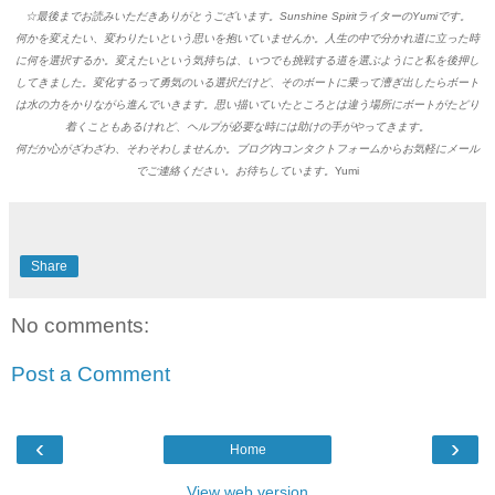
☆
最後までお読みいただきありがとうございます。Sunshine SpiritライターのYumiです。
何かを変えたい、変わりたいという思いを抱いていませんか。人生の中で分かれ道に立った時
に何を選択するか。変えたいという気持ちは、いつでも挑戦する道を選ぶようにと私を後押し
してきました。変化するって勇気のいる選択だけど、そのボートに乗って漕ぎ出したらボート
は水の力をかりながら進んでいきます。思い描いていたところとは違う場所にボートがたどり
着くこともあるけれど、ヘルプが必要な時には助けの手がやってきます。
何だか心がざわざわ、そわそわしませんか。ブログ内コンタクトフォームからお気軽にメール
でご連絡ください。お待ちしています。
Yumi
Share
No comments:
Post a Comment
‹
›
Home
View web version