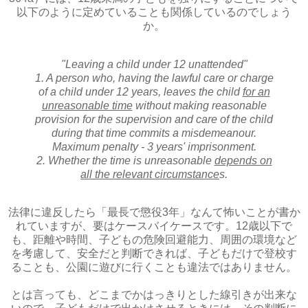
以下のように定めていることも関係しているのでしょう
か。
"Leaving a child under 12 unattended"
1. A person who, having the lawful care or charge
of a child under 12 years, leaves the child
for an
unreasonable time
without making reasonable
provision for the supervision and care of the child
during that time commits a misdemeanour.
Maximum penalty - 3 years' imprisonment.
2. Whether the time is unreasonable
depends on
all the relevant circumstance
s.
法律に違反したら「最長で懲役3年」なんて怖いことが書か
れていますが、要はケースバイケースです。12歳以下で
も、距離や時間、子どもの危険回避能力、周囲の環境など
を考慮して、安全だと判断できれば、子どもだけで登校す
ることも、公園に遊びに行くことも違法ではありません。
とは言っても、どこまでかはっきりとした線引きが出来な