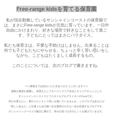
Free-range kidsを育てる保育園
私が現在勤務しているサンシャインコーストの保育園で
は、まさにFree-range kidsが元気に育っています。一日中
自由にかけまわり、好きな場所で好きなことをして過ご
す、子どもにとってはまさにパラダイス。
私たち保育士は、不要な手助けはしません。出来ることは
何でも子どもたちにやらせる、ちょっと辛く苦い思いをし
ながら、こどもはたくましく成長するもの。
このことについては、次のブログで書きますね。
☆☆最後までお読みいただきありがとうございます☆☆
国家公務員を退職し、保育士としてオーストラリア永住とキャリアチェンジした
サンシャインコーストライフスタイルブログライターのYumiです。
何かを変えたい、変わりたいという思いを抱いていませんか。このブログはあなたが
「新しいあなた」に出逢うための旅へ出る最初の小さな一歩を応援するブログです。
サンシャインコーストの魅力に乗せて、幸せの見つけ方のヒントを届けていきます。