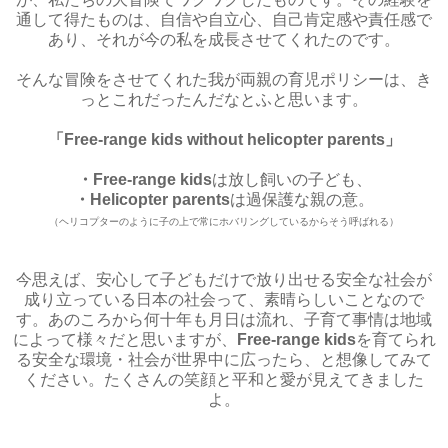
通して得たものは、自信や自立心、自己肯定感や責任感で
あり、それが今の私を成長させてくれたのです。
そんな冒険をさせてくれた我が両親の育児ポリシーは、き
っとこれだったんだなとふと思います。
「Free-range kids without helicopter parents」
・Free-range kids
は放し飼いの子ども、
・Helicopter parents
は過保護な親の意。
（ヘリコプターのように子の上で常にホバリングしているからそう呼ばれる）
今思えば、安心して子どもだけで放り出せる安全な社会が
成り立っている日本の社会って、素晴らしいことなので
す。あのころから何十年も月日は流れ、子育て事情は地域
によって様々だと思いますが、
Free-range kids
を育てられ
る安全な環境・社会が世界中に広ったら、と想像してみて
ください。たくさんの笑顔と平和と愛が見えてきました
よ。