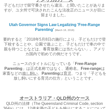
子どもだけで留守番させたら違法、と聞いたことがありま
すが、ユタ州で可決されたこんな法改正のニュースが目に
留まりました。
Utah Governor Signs Law Legalizing 'Free-Range
Parenting'
(March 16, 2018)
要約すると「2018年5月8日の施行により、子どもだけで登
下校することや、公園で遊ぶこと、子どもだけで車の中で
親を待つことなどは、養育放棄には当たらない」。アメリ
カ国内で初めての例だそうです。
ニュースのタイトルになっている「
Free-Range
Parenting
」は正式名称ではなく、通称名。
Free-range
は
家畜などの
放し飼い
、
Parenting
は
育児
、つまり「子どもを
放し飼いにする育児の仕方」ということです。
オーストラリア・QLD州のケース
QLD州の法律（The Queensland Criminal Code, section
364a）には、12歳未満の子どもを独りにすることについて